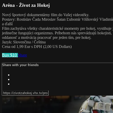
Aréna - Život za Hokej
Nový športový dokumentárny film do Vašej videotéky.
Postavy: Rostislav Čada Miroslav Šatan Ľubomír Višňovský Vladimí
a ďalší
Film zachytáva všetky charakteristické momenty pre hokej, vystihuje je
jedinečne fungujúci organizmus. Príbehom nás sprevádzajú hokejisti,
oddanosť a motivácia pracovať pre jeden tím, pre hokej.
Jazyk: Slovenčina / Čeština
Cena od 1,99 Eur s DPH (2,00 US Dollars)
Buy $10
Share
Share with your friends