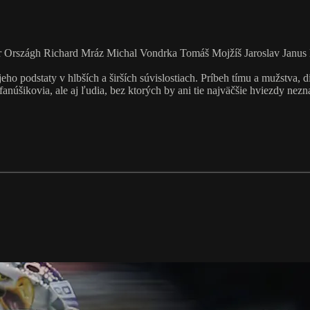
r Országh Richard Mráz Michal Vondrka Tomáš Mojžíš Jaroslav Janus M
ho podstaty v hlbších a širších súvislostiach. Príbeh tímu a mužstva, d
 fanúšikovia, ale aj ľudia, bez ktorých by ani tie najväčšie hviezdy 