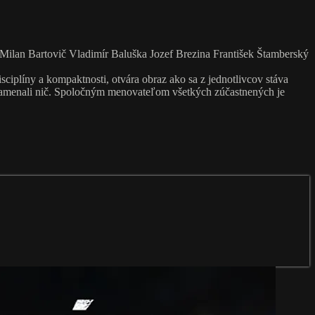
ilan Bartovič Vladimír Baluška Jozef Brezina František Štamberský
isciplíny a kompaktnosti, otvára obraz ako sa z jednotlivcov stáva
neznamenali nič. Spoločným menovateľom všetkých zúčastnených je